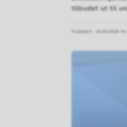
tilbudet ut til 
Publisert
22.09.2025 14