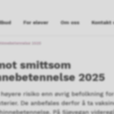
ilbud
For elever
Om oss
Kontakt 
hinnebetennelse 2025
mot smittsom
nnebetennelse 2025
yere risiko enn øvrig befolkning for 
erier. De anbefales derfor å ta vaksi
hinnebetennelse. På Sjøvegan videreg