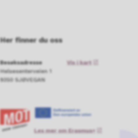
Her finner du oss
Besøksadresse
Vis i kart
Helsesenterveien 1
9350 SJØVEGAN
Les mer om Erasmus+