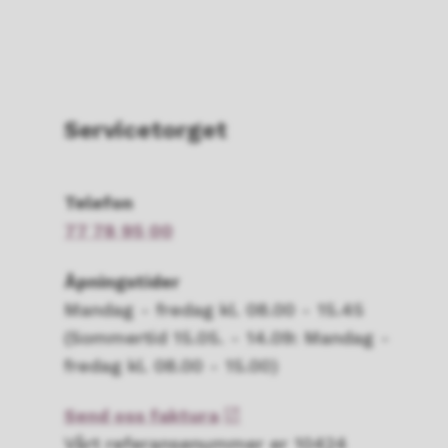
Servicetorget
Telefon
77 78 95 00
Åpningstider
Mandag - fredag kl. 08.00 - 15.45
(Sommertid 15.05. - 14.09: Mandag -
fredag kl. 08.00 - 15.00)
Send oss faktura
Vårt referansenummer er 10424