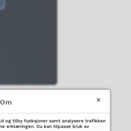
Om
ld og tilby funksjoner samt analysere trafikken
se på
nne erklæringen. Du kan tilpasse bruk av