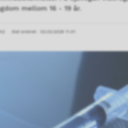
ungdom mellom 16 - 19 år.
.42
Sist endret
02.03.2026 11.41