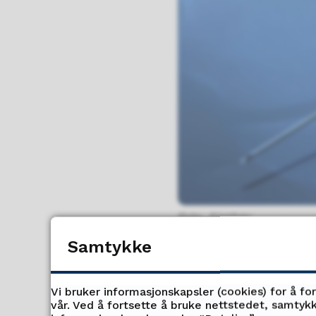
Pixabay
Samtykke
Vi bruker informasjonskapsler (cookies) for å fo
Du kan lese mer om
vår. Ved å fortsette å bruke nettstedet, samtykk