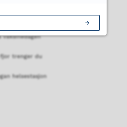
på vaksinedagen
 fjor trenger du
egan helsestasjon