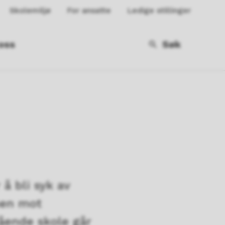
Skolemiljø
For ansatte
Ledige stillinger
oss
Søk
å bli syk av
nen mot
ående skole går