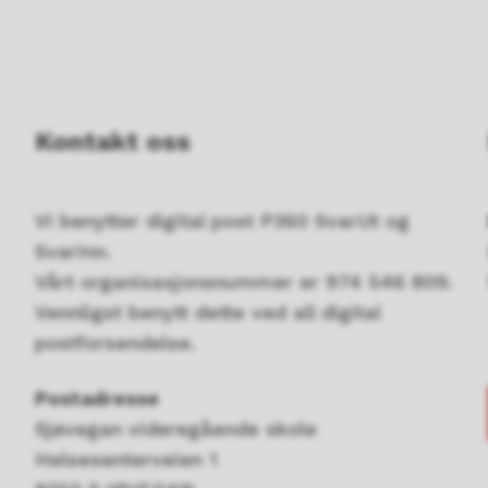
Kontakt oss
Vi benytter digital post P360 SvarUt og
SvarInn.
Vårt organisasjonsnummer er 974 546 809.
Vennligst benytt dette ved all digital
postforsendelse.
Postadresse
Sjøvegan videregående skole
Helsesenterveien 1