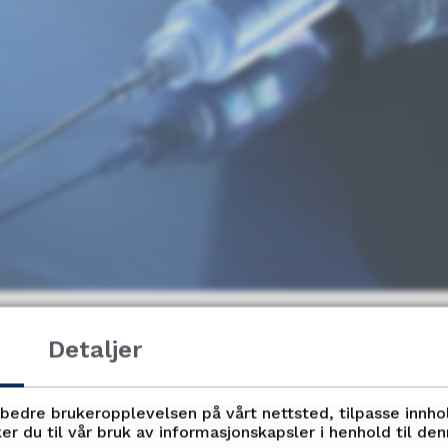
Detaljer
rbedre brukeropplevelsen på vårt nettsted, tilpasse innho
 vaksine mot smittsom hjernehinnebetennel
er du til vår bruk av informasjonskapsler i henhold til de